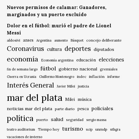
Nuevos permisos de calamar: Ganadores,
marginados y un puerto excluido
Dolor en el fútbol: murió el padre de Lionel
Messi
anses
aldosivi
Básquet
concejo deliberante
Argentina
aumento
Coronavirus
deportes
cultura
diputados
economía
elecciones
educación
Economía argentina
fútbol
gobierno nacional
gremiales
fin de semana largo
indec
inflación
Guerra en Ucrania
Guillermo Montenegro
informe
Interés General
Javier Milei
justicia
mar del plata
música
Milei
policiales
noticias mar del plata
pesca
parte diario
política
salud
puerto
seguridad
sergio massa
turismo
Tiempo hoy
unmdp
teatro auditorium
ucip
uthgra
vacaciones de invierno