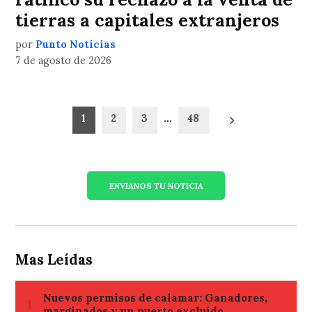
tierras a capitales extranjeros
por
Punto Noticias
7 de agosto de 2026
Paginación
1
2
3
…
48
de
entradas
ENVIANOS TU NOTICIA
Mas Leídas