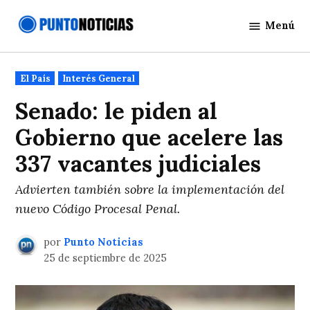
Saltar
Menú
al
Punto
contenido
Noticias
Publicado
El País
Interés General
en
Senado: le piden al
Gobierno que acelere las
337 vacantes judiciales
Advierten también sobre la implementación del
nuevo Código Procesal Penal.
por
Punto Noticias
25 de septiembre de 2025