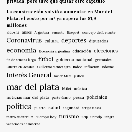
privada, pero tuvo que quitar otro capítulo
La construcción volvió a aumentar en Mar del
Plata: el costo por m² ya supera los $1,9
millones
anses
aldosivi
Básquet
concejo deliberante
Argentina
aumento
Coronavirus
deportes
cultura
diputados
economía
elecciones
educación
Economía argentina
fútbol
gobierno nacional
gremiales
fin de semana largo
indec
inflación
Guerra en Ucrania
Guillermo Montenegro
informe
Interés General
Javier Milei
justicia
mar del plata
música
Milei
policiales
noticias mar del plata
pesca
parte diario
política
salud
puerto
seguridad
sergio massa
turismo
Tiempo hoy
unmdp
teatro auditorium
ucip
uthgra
vacaciones de invierno