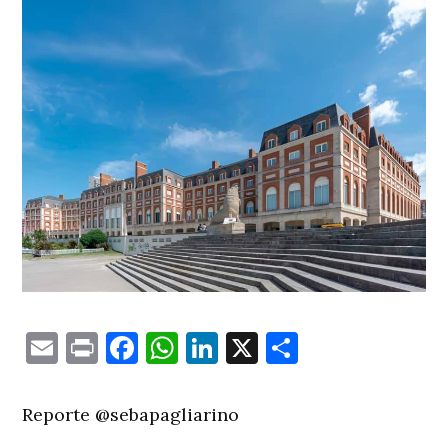
Email
Print
Facebook
WhatsApp
LinkedIn
X
Comparti
Reporte @sebapagliarino