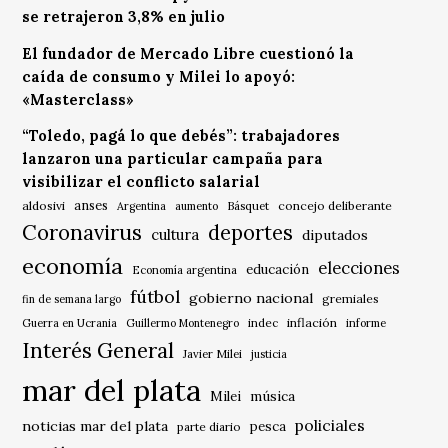
se retrajeron 3,8% en julio
El fundador de Mercado Libre cuestionó la
caída de consumo y Milei lo apoyó:
«Masterclass»
“Toledo, pagá lo que debés”: trabajadores
lanzaron una particular campaña para
visibilizar el conflicto salarial
anses
aldosivi
Básquet
concejo deliberante
Argentina
aumento
Coronavirus
deportes
cultura
diputados
economía
elecciones
educación
Economía argentina
fútbol
gobierno nacional
gremiales
fin de semana largo
indec
inflación
Guerra en Ucrania
Guillermo Montenegro
informe
Interés General
Javier Milei
justicia
mar del plata
música
Milei
policiales
noticias mar del plata
pesca
parte diario