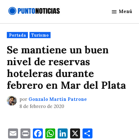
Saltar
Menú
al
Punto
contenido
Noticias
Publicado
Portada
Turismo
en
Se mantiene un buen
nivel de reservas
hoteleras durante
febrero en Mar del Plata
por
Gonzalo Martín Patrone
8 de febrero de 2020
Email
Print
Facebook
WhatsApp
LinkedIn
X
Comparti