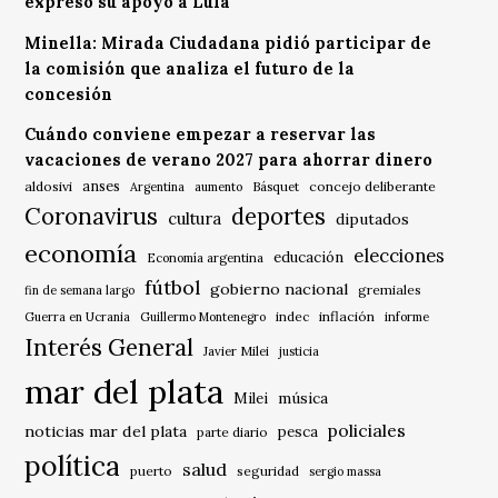
expresó su apoyo a Lula
Minella: Mirada Ciudadana pidió participar de
la comisión que analiza el futuro de la
concesión
Cuándo conviene empezar a reservar las
vacaciones de verano 2027 para ahorrar dinero
anses
aldosivi
Básquet
concejo deliberante
Argentina
aumento
Coronavirus
deportes
cultura
diputados
economía
elecciones
educación
Economía argentina
fútbol
gobierno nacional
gremiales
fin de semana largo
indec
inflación
Guerra en Ucrania
Guillermo Montenegro
informe
Interés General
Javier Milei
justicia
mar del plata
música
Milei
policiales
noticias mar del plata
pesca
parte diario
política
salud
puerto
seguridad
sergio massa