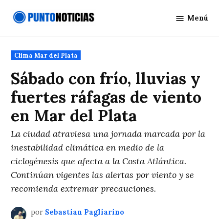
Saltar
Menú
al
Punto
contenido
Noticias
Publicado
Clima Mar del Plata
en
Sábado con frío, lluvias y
fuertes ráfagas de viento
en Mar del Plata
La ciudad atraviesa una jornada marcada por la
inestabilidad climática en medio de la
ciclogénesis que afecta a la Costa Atlántica.
Continúan vigentes las alertas por viento y se
recomienda extremar precauciones.
por
Sebastian Pagliarino