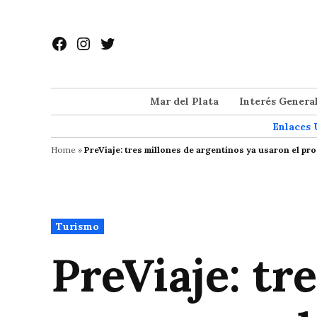
Saltar
al
Facebook
Instagram
Twitter
contenido
Mar del Plata
Interés Genera
Enlaces 
Home
»
PreViaje: tres millones de argentinos ya usaron el pr
Publicado
Turismo
en
PreViaje: tr