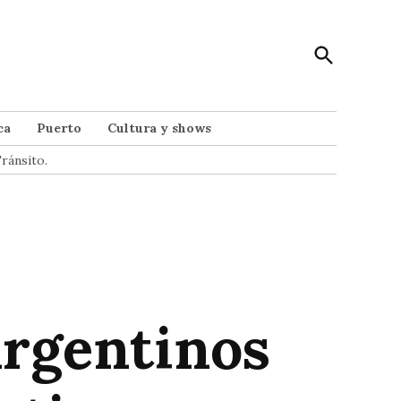
Open
Punto Noticias
Search
Noticias de Mar del Plata
ca
Puerto
Cultura y shows
ránsito.
argentinos