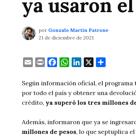
ya usaron el
por
Gonzalo Martín Patrone
21 de diciembre de 2021
Email
Print
Facebook
WhatsApp
LinkedIn
X
Compa
Según información oficial, el programa t
por todo el país y obtener una devoluci
crédito,
ya
superó los tres millones d
Además, informaron que ya se ingresa
millones de pesos
, lo que septuplica e