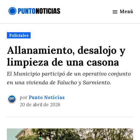
Saltar
Menú
al
Punto
contenido
Noticias
Publicado
Policiales
en
Allanamiento, desalojo y
limpieza de una casona
El Municipio participó de un operativo conjunto
en una vivienda de Falucho y Sarmiento.
por
Punto Noticias
20 de abril de 2026