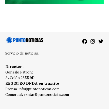
Facebook
Instagra
Twitt
Servicio de noticias.
Director
:
Gonzalo Patrone
Av.Colón 2855 9D
REGISTRO DNDA en trámite
Prensa:
info@puntonoticias.com
Comercial:
ventas@puntonoticias.com