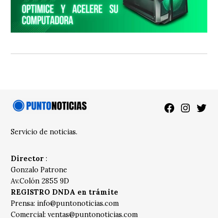
Facebook
Instagra
Twitt
Servicio de noticias.
Director
:
Gonzalo Patrone
Av.Colón 2855 9D
REGISTRO DNDA en trámite
Prensa:
info@puntonoticias.com
Comercial:
ventas@puntonoticias.com