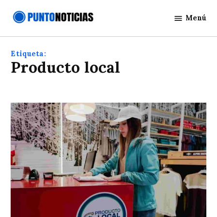
Saltar
Menú
al
Punto
contenido
Noticias
Etiqueta:
Producto local