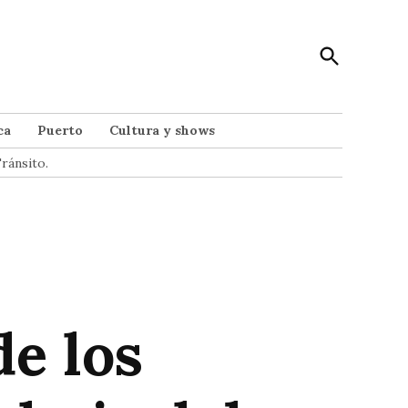
Open
Punto Noticias
Search
Noticias de Mar del Plata
ca
Puerto
Cultura y shows
ránsito.
e los