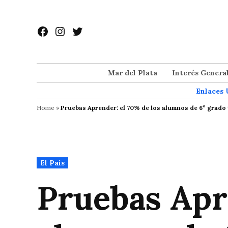
Saltar
al
Facebook
Instagram
Twitter
contenido
Mar del Plata
Interés Genera
Enlaces 
Home
»
Pruebas Aprender: el 70% de los alumnos de 6º grado t
Publicado
El País
en
Pruebas Apr