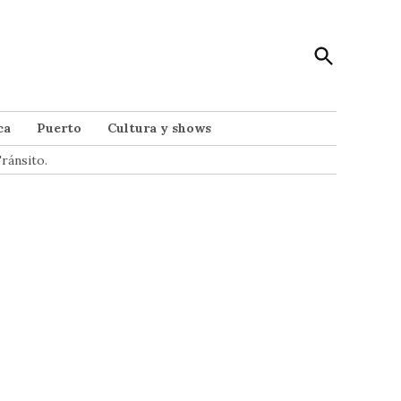
Open
Punto Noticias
Search
Noticias de Mar del Plata
ca
Puerto
Cultura y shows
ránsito.