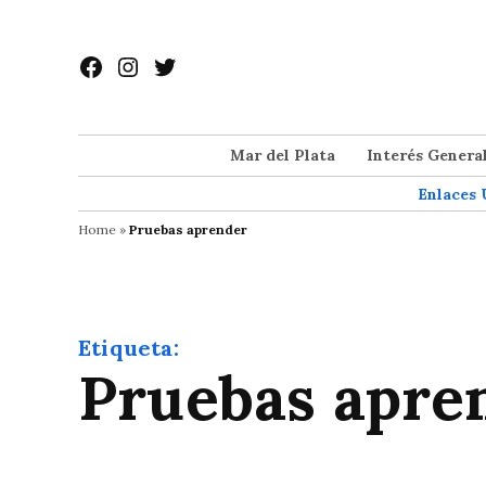
Saltar
al
Facebook
Instagram
Twitter
contenido
Mar del Plata
Interés Genera
Enlaces 
Home
»
Pruebas aprender
Etiqueta:
Pruebas apre