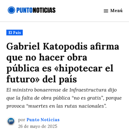
Saltar
Menú
al
Punto
contenido
Noticias
Publicado
El País
en
Gabriel Katopodis afirma
que no hacer obra
pública es «hipotecar el
futuro» del país
El ministro bonaerense de Infraestructura dijo
que la falta de obra pública “no es gratis”, porque
provoca “muertes en las rutas nacionales”.
por
Punto Noticias
26 de mayo de 2025