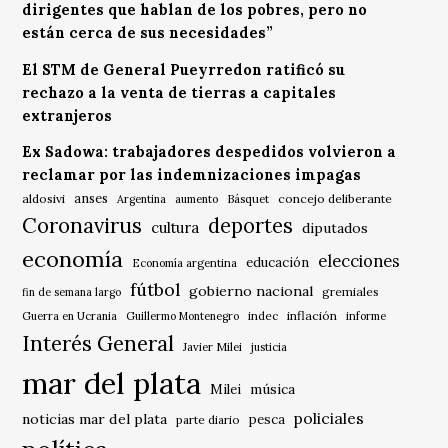
dirigentes que hablan de los pobres, pero no
están cerca de sus necesidades”
El STM de General Pueyrredon ratificó su
rechazo a la venta de tierras a capitales
extranjeros
Ex Sadowa: trabajadores despedidos volvieron a
reclamar por las indemnizaciones impagas
anses
aldosivi
Básquet
concejo deliberante
Argentina
aumento
Coronavirus
deportes
cultura
diputados
economía
elecciones
educación
Economía argentina
fútbol
gobierno nacional
gremiales
fin de semana largo
indec
inflación
Guerra en Ucrania
Guillermo Montenegro
informe
Interés General
Javier Milei
justicia
mar del plata
música
Milei
policiales
noticias mar del plata
pesca
parte diario