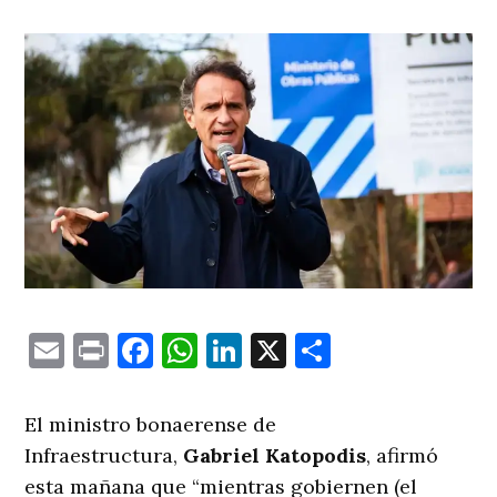
Email
Print
Facebook
WhatsApp
LinkedIn
X
Comparti
El ministro bonaerense de
Infraestructura,
Gabriel Katopodis
, afirmó
esta mañana que “mientras gobiernen (el