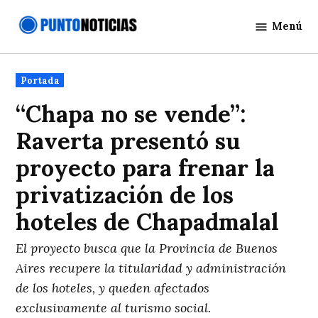
Saltar
Menú
al
Punto
contenido
Noticias
Publicado
Portada
en
“Chapa no se vende”:
Raverta presentó su
proyecto para frenar la
privatización de los
hoteles de Chapadmalal
El proyecto busca que la Provincia de Buenos
Aires recupere la titularidad y administración
de los hoteles, y queden afectados
exclusivamente al turismo social.