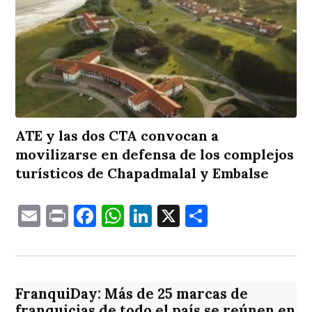
ATE y las dos CTA convocan a
movilizarse en defensa de los complejos
turísticos de Chapadmalal y Embalse
Email
Print
Facebook
WhatsApp
LinkedIn
X
Comparti
FranquiDay: Más de 25 marcas de
franquicias de todo el país se reúnen en