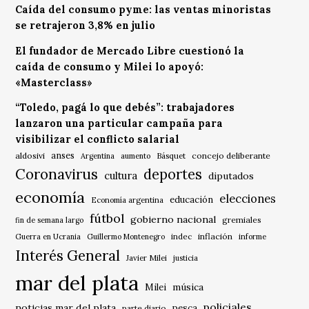
Caída del consumo pyme: las ventas minoristas
se retrajeron 3,8% en julio
El fundador de Mercado Libre cuestionó la
caída de consumo y Milei lo apoyó:
«Masterclass»
“Toledo, pagá lo que debés”: trabajadores
lanzaron una particular campaña para
visibilizar el conflicto salarial
anses
aldosivi
Básquet
concejo deliberante
Argentina
aumento
Coronavirus
deportes
cultura
diputados
economía
elecciones
educación
Economía argentina
fútbol
gobierno nacional
gremiales
fin de semana largo
indec
inflación
Guerra en Ucrania
Guillermo Montenegro
informe
Interés General
Javier Milei
justicia
mar del plata
música
Milei
policiales
noticias mar del plata
pesca
parte diario