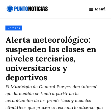
Saltar
Menú
al
Punto
contenido
Noticias
Publicado
Portada
en
Alerta meteorológico:
suspenden las clases en
niveles terciarios,
universitarios y
deportivos
El Municipio de General Pueyrredon informó
que la medida se tomó a partir de la
actualización de los pronósticos y modelos
climáticos que prevén un escenario adverso que