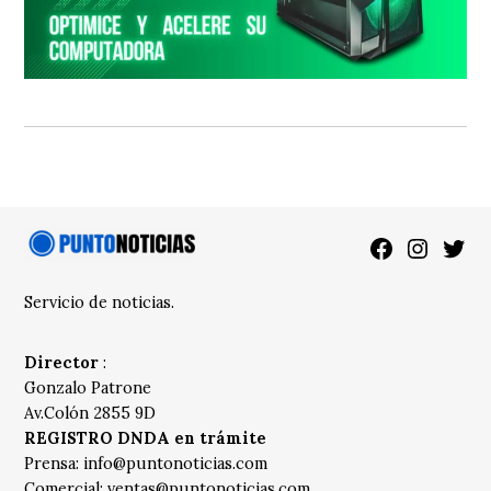
Facebook
Instagra
Twitt
Servicio de noticias.
Director
:
Gonzalo Patrone
Av.Colón 2855 9D
REGISTRO DNDA en trámite
Prensa:
info@puntonoticias.com
Comercial:
ventas@puntonoticias.com