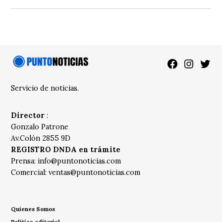
Facebook
Instagra
Twitt
Servicio de noticias.
Director
:
Gonzalo Patrone
Av.Colón 2855 9D
REGISTRO DNDA en trámite
Prensa:
info@puntonoticias.com
Comercial:
ventas@puntonoticias.com
Quienes Somos
Política editorial