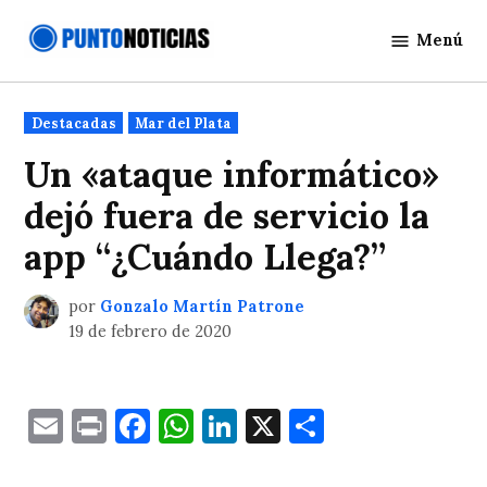
Saltar
Menú
al
Punto
contenido
Noticias
Publicado
Destacadas
Mar del Plata
en
Un «ataque informático»
dejó fuera de servicio la
app “¿Cuándo Llega?”
por
Gonzalo Martín Patrone
19 de febrero de 2020
Email
Print
Facebook
WhatsApp
LinkedIn
X
Comparti