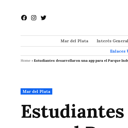
Saltar
al
Facebook
Instagram
Twitter
contenido
Mar del Plata
Interés Genera
Enlaces 
Home
»
Estudiantes desarrollaron una app para el Parque Indu
Publicado
Mar del Plata
en
Estudiantes