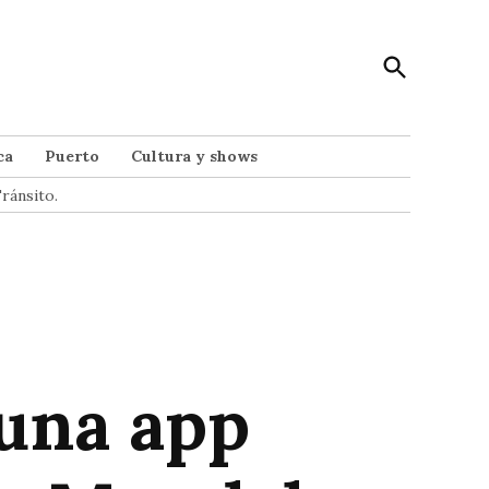
Open
Punto Noticias
Search
Noticias de Mar del Plata
ca
Puerto
Cultura y shows
ránsito.
 una app