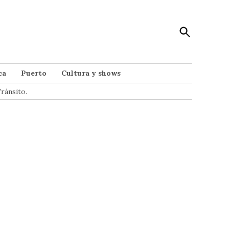
Open
Punto Noticias
Search
Noticias de Mar del Plata
ca
Puerto
Cultura y shows
ránsito.