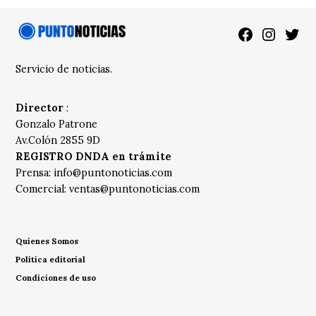
Facebook
Instagra
Twitt
Servicio de noticias.
Director
:
Gonzalo Patrone
Av.Colón 2855 9D
REGISTRO DNDA en trámite
Prensa:
info@puntonoticias.com
Comercial:
ventas@puntonoticias.com
Quienes Somos
Política editorial
Condiciones de uso