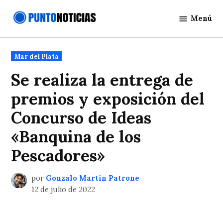
Saltar
Menú
al
Punto
contenido
Noticias
Publicado
Mar del Plata
en
Se realiza la entrega de
premios y exposición del
Concurso de Ideas
«Banquina de los
Pescadores»
por
Gonzalo Martín Patrone
12 de julio de 2022