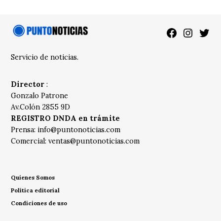
Facebook
Instagra
Twitt
Servicio de noticias.
Director
:
Gonzalo Patrone
Av.Colón 2855 9D
REGISTRO DNDA en trámite
Prensa:
info@puntonoticias.com
Comercial:
ventas@puntonoticias.com
Quienes Somos
Política editorial
Condiciones de uso