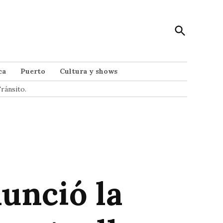
Open
Punto Noticias
Search
Noticias de Mar del Plata
ca
Puerto
Cultura y shows
ránsito.
unció la