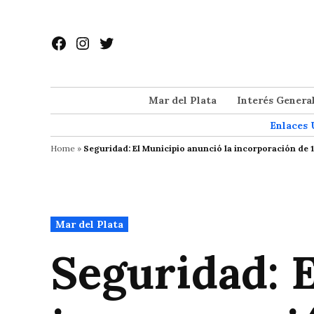
Saltar
al
Facebook
Instagram
Twitter
contenido
Mar del Plata
Interés Genera
Enlaces 
Home
»
Seguridad: El Municipio anunció la incorporación de 
Publicado
Mar del Plata
en
Seguridad: 