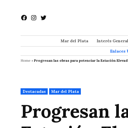
Saltar
al
Facebook
Instagram
Twitter
contenido
Mar del Plata
Interés Genera
Enlaces 
Home
»
Progresan las obras para potenciar la Estación Eleva
Publicado
Destacadas
Mar del Plata
en
Progresan la