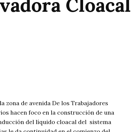
evadora Cloacal
rtir
 la zona de avenida De los Trabajadores
rios hacen foco en la construcción de una
nducción del líquido cloacal del sistema
rias le da continuidad en el comienzo del