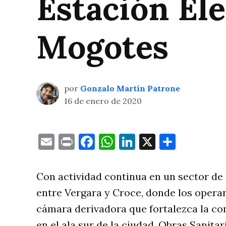
Estación El
Mogotes
por
Gonzalo Martín Patrone
16 de enero de 2020
Email
Print
Facebook
WhatsApp
LinkedIn
X
Compa
Con actividad continua en un sector de
entre Vergara y Croce, donde los opera
cámara derivadora que fortalezca la co
en el ala sur de la ciudad, Obras Sanita