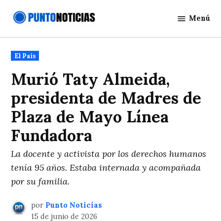
Saltar
Menú
al
Punto
contenido
Noticias
Publicado
El País
en
Murió Taty Almeida,
presidenta de Madres de
Plaza de Mayo Línea
Fundadora
La docente y activista por los derechos humanos
tenía 95 años. Estaba internada y acompañada
por su familia.
por
Punto Noticias
15 de junio de 2026