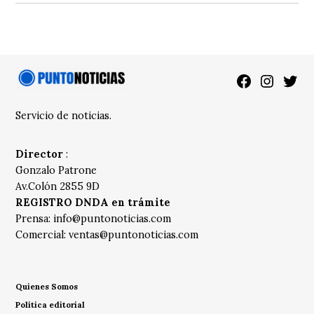
Facebook
Instagra
Twitt
Servicio de noticias.
Director
:
Gonzalo Patrone
Av.Colón 2855 9D
REGISTRO DNDA en trámite
Prensa:
info@puntonoticias.com
Comercial:
ventas@puntonoticias.com
Quienes Somos
Política editorial