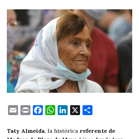
Email
Print
Facebook
WhatsApp
LinkedIn
X
Comparti
Taty Almeida
, la histórica
referente de