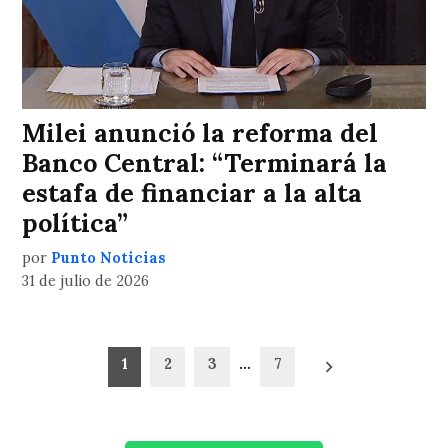
Milei anunció la reforma del
Banco Central: “Terminará la
estafa de financiar a la alta
política”
por
Punto Noticias
31 de julio de 2026
Paginación
1
2
3
…
7
de
entradas