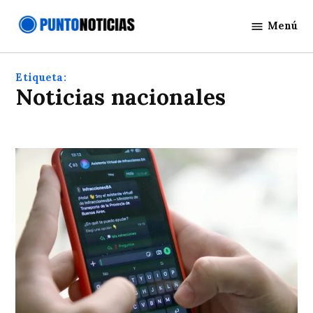
Saltar
Menú
al
Punto
contenido
Noticias
Etiqueta:
Noticias nacionales