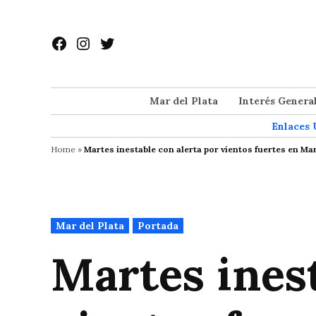
Saltar
al
Facebook
Instagram
Twitter
contenido
Mar del Plata
Interés Genera
Enlaces 
Home
»
Martes inestable con alerta por vientos fuertes en Mar
Publicado
Mar del Plata
Portada
en
Martes inest