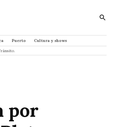
Open
Punto Noticias
Search
Noticias de Mar del Plata
ca
Puerto
Cultura y shows
ránsito.
a por