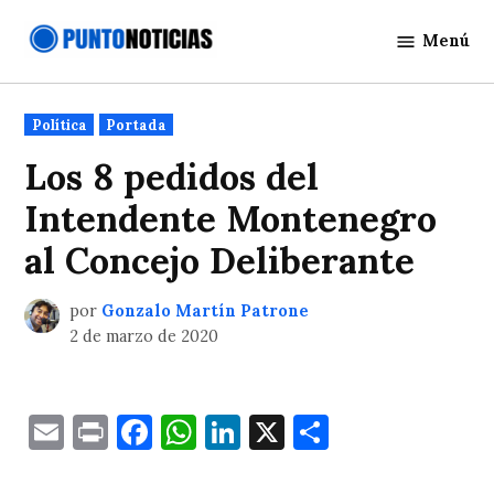
Saltar
Menú
al
Punto
contenido
Noticias
Publicado
Política
Portada
en
Los 8 pedidos del
Intendente Montenegro
al Concejo Deliberante
por
Gonzalo Martín Patrone
2 de marzo de 2020
Email
Print
Facebook
WhatsApp
LinkedIn
X
Comparti