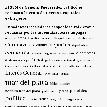
El STM de General Pueyrredon ratificó su
rechazo a la venta de tierras a capitales
extranjeros
Ex Sadowa: trabajadores despedidos volvieron a
reclamar por las indemnizaciones impagas
anses
aldosivi
Básquet
concejo deliberante
Argentina
aumento
Coronavirus
deportes
cultura
diputados
economía
elecciones
educación
Economía argentina
fútbol
gobierno nacional
gremiales
fin de semana largo
indec
inflación
Guerra en Ucrania
Guillermo Montenegro
informe
Interés General
Javier Milei
justicia
mar del plata
música
Milei
policiales
noticias mar del plata
pesca
parte diario
política
salud
puerto
seguridad
sergio massa
turismo
Tiempo hoy
unmdp
teatro auditorium
ucip
uthgra