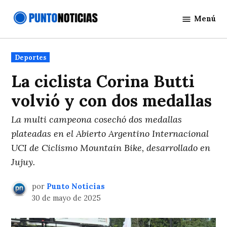
Saltar
Menú
al
Punto
contenido
Noticias
Publicado
Deportes
en
La ciclista Corina Butti
volvió y con dos medallas
La multi campeona cosechó dos medallas
plateadas en el Abierto Argentino Internacional
UCI de Ciclismo Mountain Bike, desarrollado en
Jujuy.
por
Punto Noticias
30 de mayo de 2025