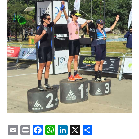
Email
Print
Facebook
WhatsApp
LinkedIn
X
Comparti