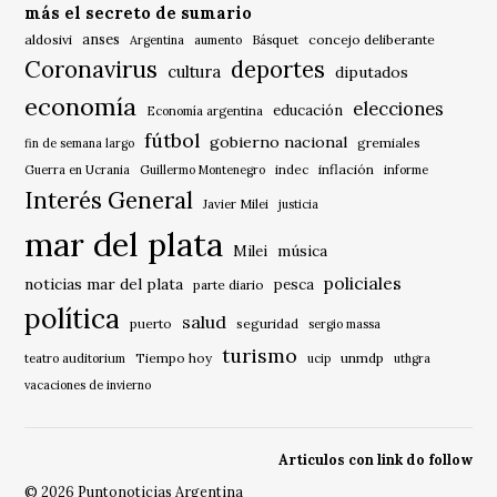
más el secreto de sumario
anses
aldosivi
Básquet
concejo deliberante
Argentina
aumento
Coronavirus
deportes
cultura
diputados
economía
elecciones
educación
Economía argentina
fútbol
gobierno nacional
gremiales
fin de semana largo
indec
inflación
Guerra en Ucrania
Guillermo Montenegro
informe
Interés General
Javier Milei
justicia
mar del plata
música
Milei
policiales
noticias mar del plata
pesca
parte diario
política
salud
puerto
seguridad
sergio massa
turismo
Tiempo hoy
unmdp
teatro auditorium
ucip
uthgra
vacaciones de invierno
Articulos con link do follow
© 2026 Puntonoticias Argentina