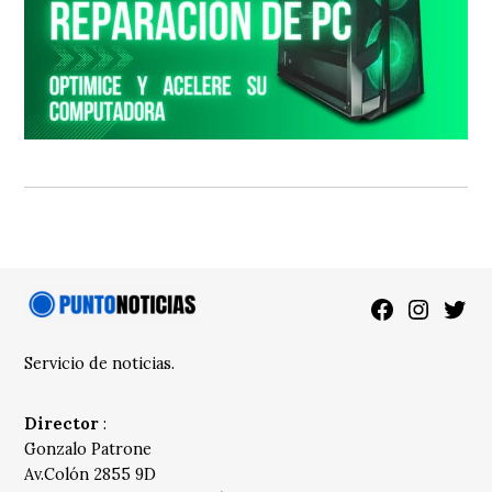
Facebook
Instagra
Twitt
Servicio de noticias.
Director
:
Gonzalo Patrone
Av.Colón 2855 9D