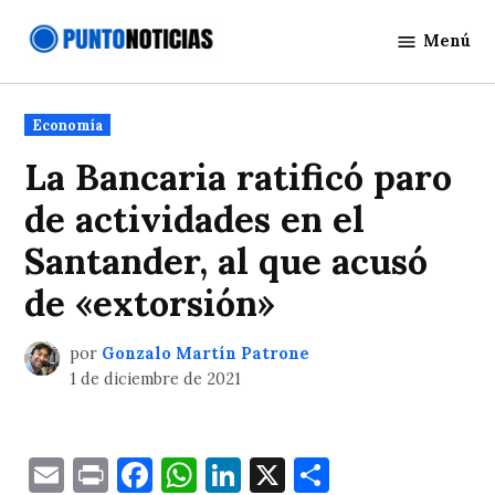
Saltar
Menú
al
Punto
contenido
Noticias
Publicado
Economía
en
La Bancaria ratificó paro
de actividades en el
Santander, al que acusó
de «extorsión»
por
Gonzalo Martín Patrone
1 de diciembre de 2021
Email
Print
Facebook
WhatsApp
LinkedIn
X
Comparti