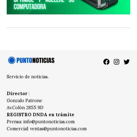
Facebook
Instagra
Twitt
Servicio de noticias.
Director
:
Gonzalo Patrone
Av.Colón 2855 9D
REGISTRO DNDA en trámite
Prensa:
info@puntonoticias.com
Comercial:
ventas@puntonoticias.com