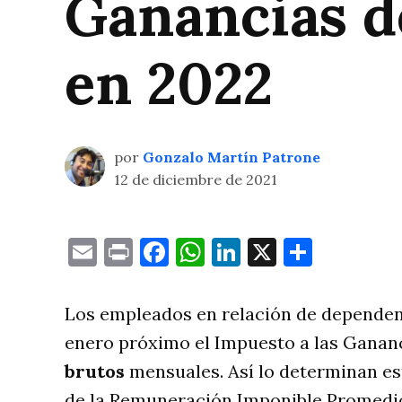
Ganancias d
en 2022
por
Gonzalo Martín Patrone
12 de diciembre de 2021
Email
Print
Facebook
WhatsApp
LinkedIn
X
Compa
Los empleados en relación de dependen
enero próximo el Impuesto a las Ganan
brutos
mensuales. Así lo determinan es
de la Remuneración Imponible Promedio