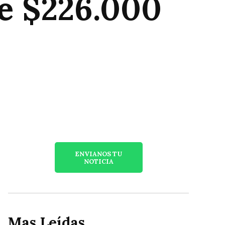
de $226.000
ENVIANOS TU
NOTICIA
Mas Leídas