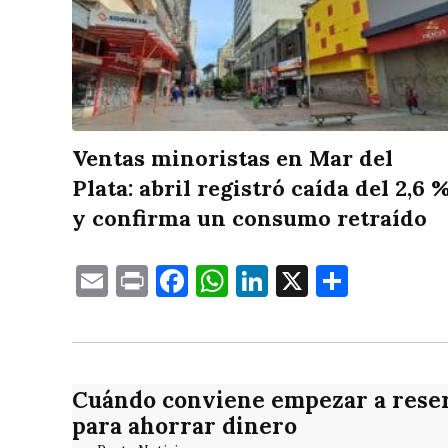
Ventas minoristas en Mar del
Plata: abril registró caída del 2,6 
y confirma un consumo retraído
Email
Print
Facebook
WhatsApp
LinkedIn
X
Compa
Cuándo conviene empezar a reser
para ahorrar dinero