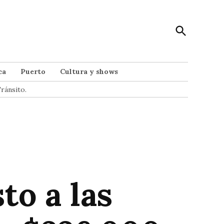
Open
Punto Noticias
Search
Noticias de Mar del Plata
ca
Puerto
Cultura y shows
ránsito.
o a las