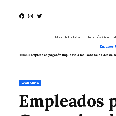
Saltar
al
Facebook
Instagram
Twitter
contenido
Mar del Plata
Interés Genera
Enlaces 
Home
»
Empleados pagarán Impuesto a las Ganancias desde sa
Publicado
Economía
en
Empleados p