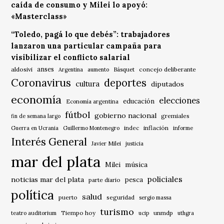
caída de consumo y Milei lo apoyó:
«Masterclass»
“Toledo, pagá lo que debés”: trabajadores
lanzaron una particular campaña para
visibilizar el conflicto salarial
anses
aldosivi
Básquet
concejo deliberante
Argentina
aumento
Coronavirus
deportes
cultura
diputados
economía
elecciones
educación
Economía argentina
fútbol
gobierno nacional
gremiales
fin de semana largo
indec
inflación
Guerra en Ucrania
Guillermo Montenegro
informe
Interés General
Javier Milei
justicia
mar del plata
música
Milei
policiales
noticias mar del plata
pesca
parte diario
política
salud
puerto
seguridad
sergio massa
turismo
Tiempo hoy
unmdp
teatro auditorium
ucip
uthgra