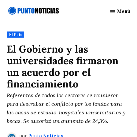
Saltar
Menú
al
Punto
contenido
Noticias
Publicado
El País
en
El Gobierno y las
universidades firmaron
un acuerdo por el
financiamiento
Referentes de todos los sectores se reunieron
para destrabar el conflicto por los fondos para
las casas de estudio, hospitales universitarios y
becas. Se autorizó un aumento de 24,3%.
por
Punto Noticias