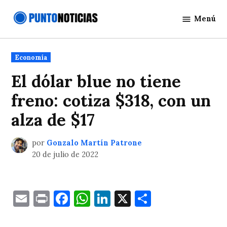
Saltar
Menú
al
Punto
contenido
Noticias
Publicado
Economía
en
El dólar blue no tiene
freno: cotiza $318, con un
alza de $17
por
Gonzalo Martín Patrone
20 de julio de 2022
Email
Print
Facebook
WhatsApp
LinkedIn
X
Comparti