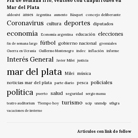
Fin de semana frío, ventoso con chaparrones en
Mar del Plata
anses
aldosivi
Básquet
concejo deliberante
Argentina
aumento
Coronavirus
deportes
cultura
diputados
economía
elecciones
educación
Economía argentina
fútbol
gobierno nacional
gremiales
fin de semana largo
indec
inflación
Guerra en Ucrania
Guillermo Montenegro
informe
Interés General
Javier Milei
justicia
mar del plata
música
Milei
policiales
noticias mar del plata
pesca
parte diario
política
salud
puerto
seguridad
sergio massa
turismo
Tiempo hoy
unmdp
teatro auditorium
ucip
uthgra
vacaciones de invierno
Articulos con link do follow