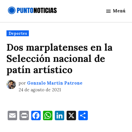
Saltar
Menú
al
Punto
contenido
Noticias
Publicado
Deportes
en
Dos marplatenses en la
Selección nacional de
patín artístico
por
Gonzalo Martín Patrone
24 de agosto de 2021
Email
Print
Facebook
WhatsApp
LinkedIn
X
Comparti