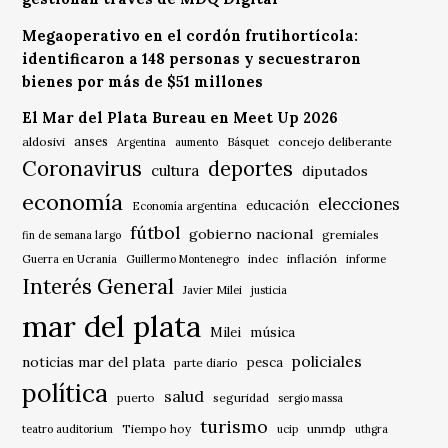
Megaoperativo en el cordón frutihortícola:
identificaron a 148 personas y secuestraron
bienes por más de $51 millones
El Mar del Plata Bureau en Meet Up 2026
anses
aldosivi
Básquet
concejo deliberante
Argentina
aumento
Coronavirus
deportes
cultura
diputados
economía
elecciones
educación
Economía argentina
fútbol
gobierno nacional
gremiales
fin de semana largo
indec
inflación
Guerra en Ucrania
Guillermo Montenegro
informe
Interés General
Javier Milei
justicia
mar del plata
música
Milei
policiales
noticias mar del plata
pesca
parte diario
política
salud
puerto
seguridad
sergio massa
turismo
Tiempo hoy
unmdp
teatro auditorium
ucip
uthgra