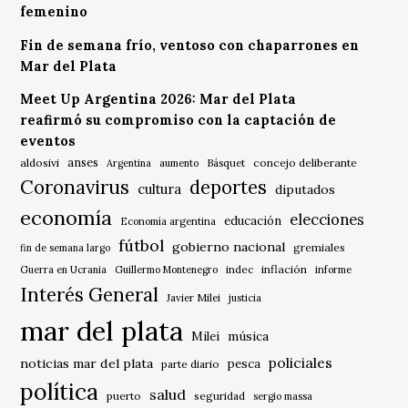
femenino
Fin de semana frío, ventoso con chaparrones en
Mar del Plata
Meet Up Argentina 2026: Mar del Plata
reafirmó su compromiso con la captación de
eventos
anses
aldosivi
Básquet
concejo deliberante
Argentina
aumento
Coronavirus
deportes
cultura
diputados
economía
elecciones
educación
Economía argentina
fútbol
gobierno nacional
gremiales
fin de semana largo
indec
inflación
Guerra en Ucrania
Guillermo Montenegro
informe
Interés General
Javier Milei
justicia
mar del plata
música
Milei
policiales
noticias mar del plata
pesca
parte diario
política
salud
puerto
seguridad
sergio massa