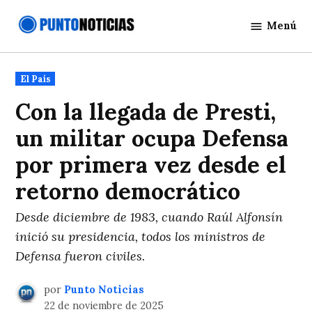
Saltar
Menú
al
Punto
contenido
Noticias
Publicado
El País
en
Con la llegada de Presti,
un militar ocupa Defensa
por primera vez desde el
retorno democrático
Desde diciembre de 1983, cuando Raúl Alfonsín
inició su presidencia, todos los ministros de
Defensa fueron civiles.
por
Punto Noticias
22 de noviembre de 2025