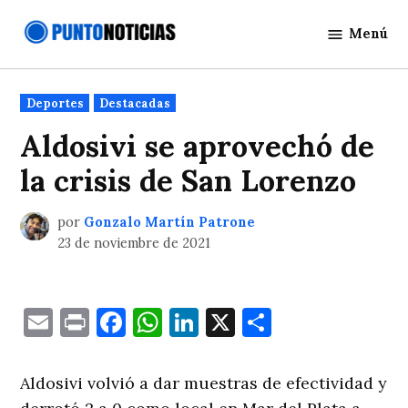
Saltar
Menú
al
Punto
contenido
Noticias
Publicado
Deportes
Destacadas
en
Aldosivi se aprovechó de
la crisis de San Lorenzo
por
Gonzalo Martín Patrone
23 de noviembre de 2021
Email
Print
Facebook
WhatsApp
LinkedIn
X
Comparti
Aldosivi volvió a dar muestras de efectividad y