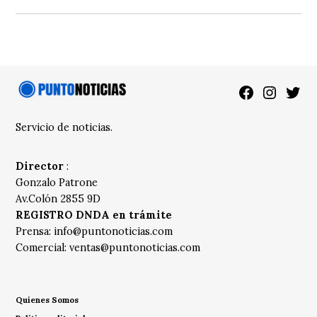
Facebook
Instagra
Twitt
Servicio de noticias.
Director
:
Gonzalo Patrone
Av.Colón 2855 9D
REGISTRO DNDA en trámite
Prensa:
info@puntonoticias.com
Comercial:
ventas@puntonoticias.com
Quienes Somos