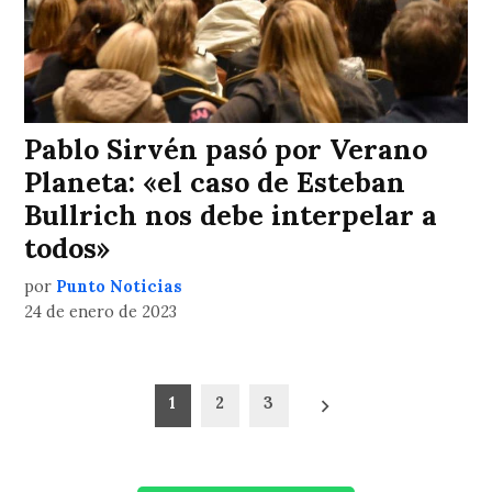
Pablo Sirvén pasó por Verano
Planeta: «el caso de Esteban
Bullrich nos debe interpelar a
todos»
por
Punto Noticias
24 de enero de 2023
Paginación
1
2
3
de
entradas