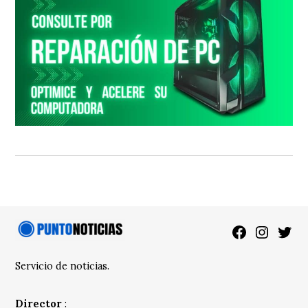
Facebook
Instagra
Twitt
Servicio de noticias.
Director
: