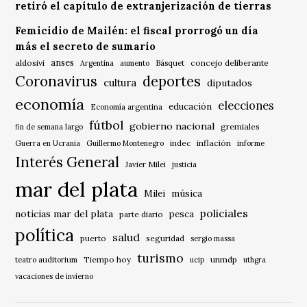
retiró el capítulo de extranjerización de tierras
Femicidio de Mailén: el fiscal prorrogó un día
más el secreto de sumario
anses
aldosivi
Básquet
concejo deliberante
Argentina
aumento
Coronavirus
deportes
cultura
diputados
economía
elecciones
educación
Economía argentina
fútbol
gobierno nacional
gremiales
fin de semana largo
indec
inflación
Guerra en Ucrania
Guillermo Montenegro
informe
Interés General
Javier Milei
justicia
mar del plata
música
Milei
policiales
noticias mar del plata
pesca
parte diario
política
salud
puerto
seguridad
sergio massa
turismo
Tiempo hoy
unmdp
teatro auditorium
ucip
uthgra
vacaciones de invierno