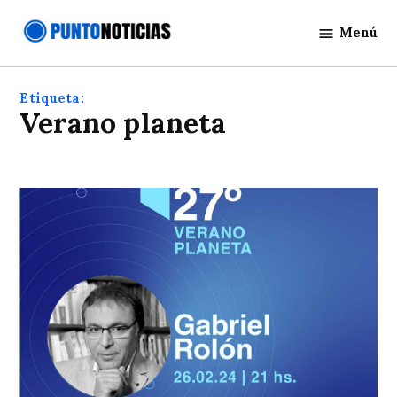
Saltar
Menú
al
Punto
contenido
Noticias
Etiqueta:
verano planeta