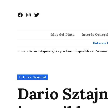
Saltar
al
Facebook
Instagram
Twitter
contenido
Mar del Plata
Interés Genera
Enlaces 
Home
»
Dario Sztajnszrajber y «el amor imposible» en Verano
Publicado
Interés General
en
Dario Sztajn