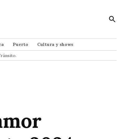
Open
Punto Noticias
Search
Noticias de Mar del Plata
ca
Puerto
Cultura y shows
ránsito.
 amor