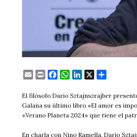
Email
Print
Facebook
WhatsApp
LinkedIn
X
Compa
El filósofo Dario Sztajnszrajber presen
Galana su último libro «El amor es impo
«Verano Planeta 2024» que tiene el pat
En charla con Nino Ramella, Dario Sztajn