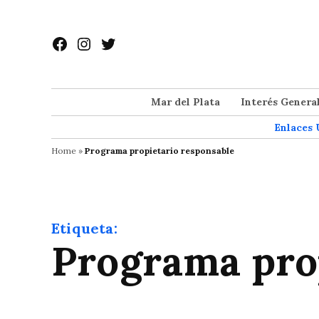
Saltar
al
Facebook
Instagram
Twitter
contenido
Mar del Plata
Interés Genera
Enlaces 
Home
»
Programa propietario responsable
Etiqueta:
Programa pro