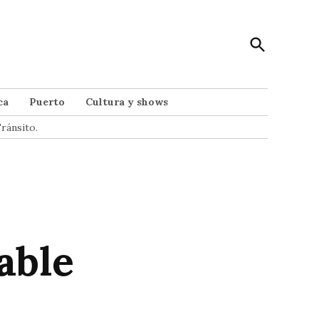
Open
Punto Noticias
Search
Noticias de Mar del Plata
ca
Puerto
Cultura y shows
ránsito.
able