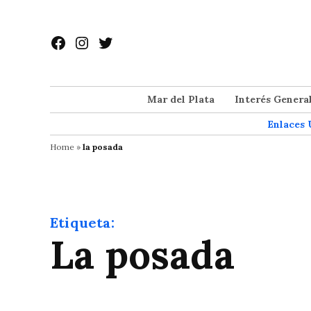
Saltar
al
Facebook
Instagram
Twitter
contenido
Mar del Plata
Interés Genera
Enlaces 
Home
»
la posada
Etiqueta:
la posada