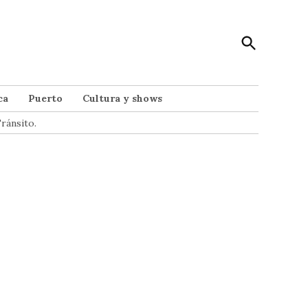
Open
Punto Noticias
Search
Noticias de Mar del Plata
ca
Puerto
Cultura y shows
ránsito.