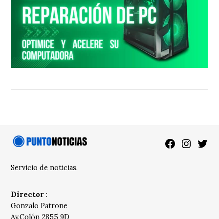
Facebook
Instagra
Twitt
Servicio de noticias.
Director
:
Gonzalo Patrone
Av.Colón 2855 9D