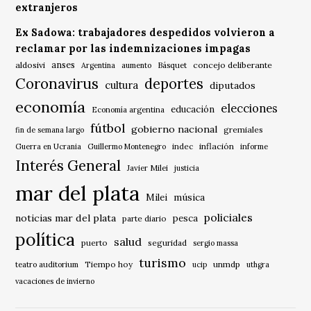
extranjeros
Ex Sadowa: trabajadores despedidos volvieron a
reclamar por las indemnizaciones impagas
anses
aldosivi
Básquet
concejo deliberante
Argentina
aumento
Coronavirus
deportes
cultura
diputados
economía
elecciones
educación
Economía argentina
fútbol
gobierno nacional
gremiales
fin de semana largo
indec
inflación
Guerra en Ucrania
Guillermo Montenegro
informe
Interés General
Javier Milei
justicia
mar del plata
música
Milei
policiales
noticias mar del plata
pesca
parte diario
política
salud
puerto
seguridad
sergio massa
turismo
Tiempo hoy
unmdp
teatro auditorium
ucip
uthgra
vacaciones de invierno