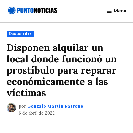
Saltar
Menú
al
Punto
contenido
Noticias
Publicado
Destacadas
en
Disponen alquilar un
local donde funcionó un
prostíbulo para reparar
económicamente a las
víctimas
por
Gonzalo Martín Patrone
6 de abril de 2022