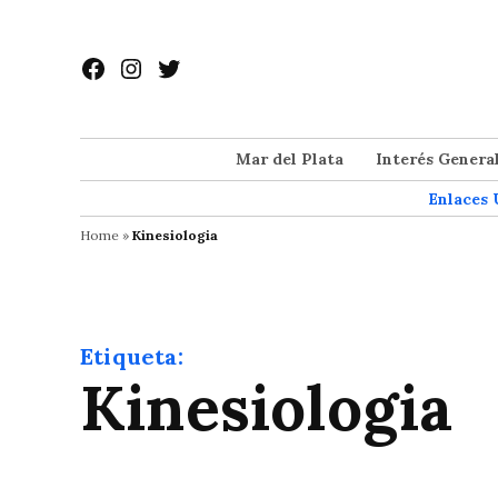
Saltar
al
Facebook
Instagram
Twitter
contenido
Mar del Plata
Interés Genera
Enlaces 
Home
»
Kinesiologia
Etiqueta:
Kinesiologia