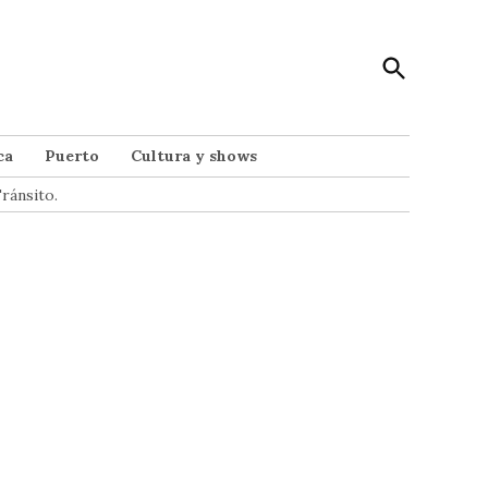
Open
Punto Noticias
Search
Noticias de Mar del Plata
ca
Puerto
Cultura y shows
ránsito.