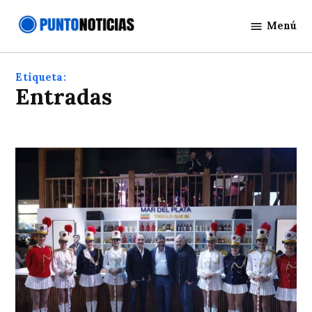
Saltar
Menú
al
Punto
contenido
Noticias
Etiqueta:
entradas