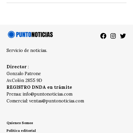
Facebook
Instagra
Twitt
Servicio de noticias.
Director
:
Gonzalo Patrone
Av.Colón 2855 9D
REGISTRO DNDA en trámite
Prensa:
info@puntonoticias.com
Comercial:
ventas@puntonoticias.com
Quienes Somos
Política editorial