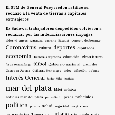
El STM de General Pueyrredon ratificó su
rechazo a la venta de tierras a capitales
extranjeros
Ex Sadowa: trabajadores despedidos volvieron a
reclamar por las indemnizaciones impagas
anses
aldosivi
Básquet
concejo deliberante
Argentina
aumento
Coronavirus
deportes
cultura
diputados
economía
elecciones
educación
Economía argentina
fútbol
gobierno nacional
gremiales
fin de semana largo
indec
inflación
Guerra en Ucrania
Guillermo Montenegro
informe
Interés General
Javier Milei
justicia
mar del plata
música
Milei
policiales
noticias mar del plata
pesca
parte diario
política
salud
puerto
seguridad
sergio massa
turismo
Tiempo hoy
unmdp
teatro auditorium
ucip
uthgra