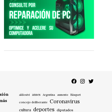
Facebook
Instagram
Twitter
isión
anses
aldosivi
Básquet
Argentina
aumento
 más
Coronavirus
concejo deliberante
deportes
cultura
diputados