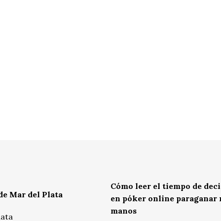
Cómo leer el tiempo de dec
de Mar del Plata
en póker online paraganar
manos
lata