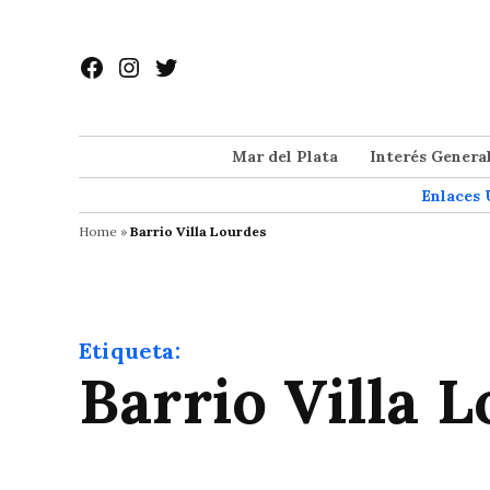
Saltar
al
Facebook
Instagram
Twitter
contenido
Mar del Plata
Interés Genera
Enlaces 
Home
»
Barrio Villa Lourdes
Etiqueta:
Barrio Villa 