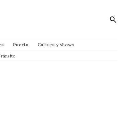
Open
Punto Noticias
Search
Noticias de Mar del Plata
ca
Puerto
Cultura y shows
ránsito.