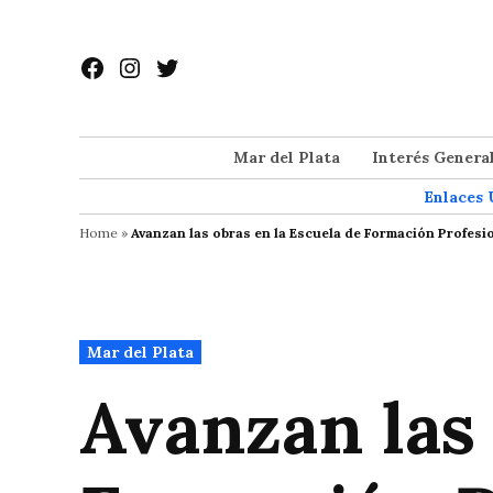
Saltar
al
Facebook
Instagram
Twitter
contenido
Mar del Plata
Interés Genera
Enlaces 
Home
»
Avanzan las obras en la Escuela de Formación Profesi
Publicado
Mar del Plata
en
Avanzan las 