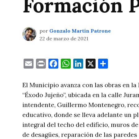
Formación P
por
Gonzalo Martín Patrone
22 de marzo de 2021
Email
Print
Facebook
WhatsApp
LinkedIn
X
Compa
El Municipio avanza con las obras en l
“Éxodo Jujeño”, ubicada en la calle Juram
intendente, Guillermo Montenegro, recor
educativo, donde se lleva adelante un p
integral del techo del edificio, muros 
de desagües, reparación de las paredes 