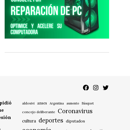
Facebook
Instagram
Twitter
pidió
anses
aldosivi
Básquet
Argentina
aumento
ue
Coronavirus
concejo deliberante
esión
deportes
cultura
diputados
a