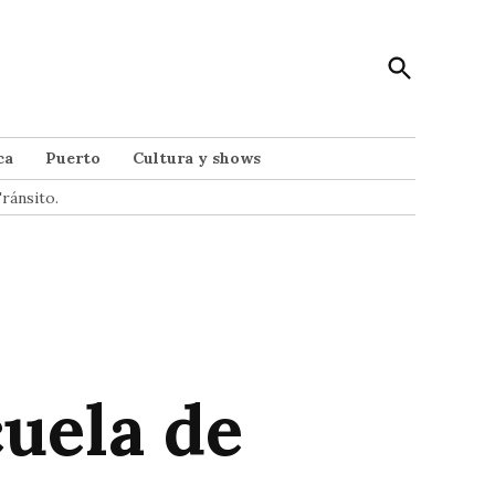
Open
Punto Noticias
Search
Noticias de Mar del Plata
ca
Puerto
Cultura y shows
ránsito.
cuela de