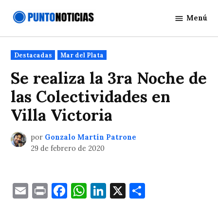
Saltar
Menú
al
Punto
contenido
Noticias
Publicado
Destacadas
Mar del Plata
en
Se realiza la 3ra Noche de
las Colectividades en
Villa Victoria
por
Gonzalo Martín Patrone
29 de febrero de 2020
Email
Print
Facebook
WhatsApp
LinkedIn
X
Comparti