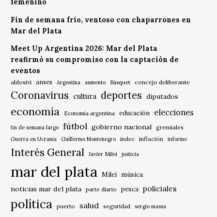
femenino
Fin de semana frío, ventoso con chaparrones en
Mar del Plata
Meet Up Argentina 2026: Mar del Plata
reafirmó su compromiso con la captación de
eventos
anses
aldosivi
Básquet
concejo deliberante
Argentina
aumento
Coronavirus
deportes
cultura
diputados
economía
elecciones
educación
Economía argentina
fútbol
gobierno nacional
gremiales
fin de semana largo
indec
inflación
Guerra en Ucrania
Guillermo Montenegro
informe
Interés General
Javier Milei
justicia
mar del plata
música
Milei
policiales
noticias mar del plata
pesca
parte diario
política
salud
puerto
seguridad
sergio massa