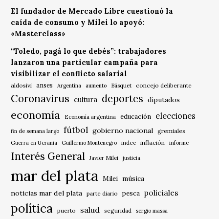
El fundador de Mercado Libre cuestionó la
caída de consumo y Milei lo apoyó:
«Masterclass»
“Toledo, pagá lo que debés”: trabajadores
lanzaron una particular campaña para
visibilizar el conflicto salarial
anses
aldosivi
Básquet
concejo deliberante
Argentina
aumento
Coronavirus
deportes
cultura
diputados
economía
elecciones
educación
Economía argentina
fútbol
gobierno nacional
gremiales
fin de semana largo
indec
inflación
Guerra en Ucrania
Guillermo Montenegro
informe
Interés General
Javier Milei
justicia
mar del plata
música
Milei
policiales
noticias mar del plata
pesca
parte diario
política
salud
puerto
seguridad
sergio massa