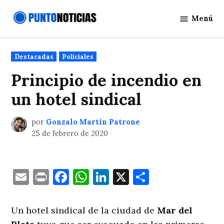
Saltar
Menú
al
Punto
contenido
Noticias
Publicado
Destacadas
Policiales
en
Principio de incendio en
un hotel sindical
por
Gonzalo Martín Patrone
25 de febrero de 2020
Email
Print
Facebook
WhatsApp
LinkedIn
X
Comparti
Un hotel sindical de la ciudad de
Mar del