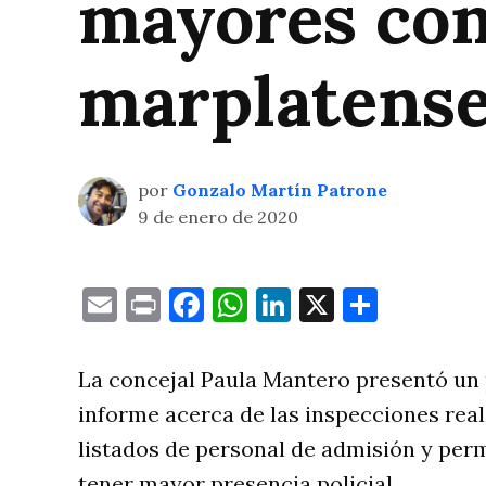
mayores con
marplatens
por
Gonzalo Martín Patrone
9 de enero de 2020
Email
Print
Facebook
WhatsApp
LinkedIn
X
Compa
La concejal Paula Mantero presentó un 
informe acerca de las inspecciones rea
listados de personal de admisión y per
tener mayor presencia policial.