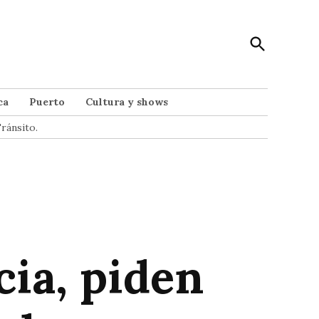
Open
Punto Noticias
Search
Noticias de Mar del Plata
ca
Puerto
Cultura y shows
ránsito.
cia, piden