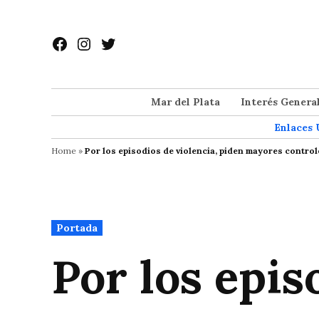
Saltar
al
Facebook
Instagram
Twitter
contenido
Mar del Plata
Interés Genera
Enlaces 
Home
»
Por los episodios de violencia, piden mayores contro
Publicado
Portada
en
Por los epis