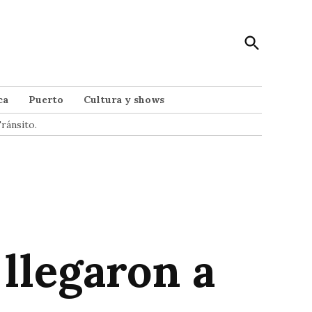
Open
Punto Noticias
Search
Noticias de Mar del Plata
ca
Puerto
Cultura y shows
ránsito.
llegaron a