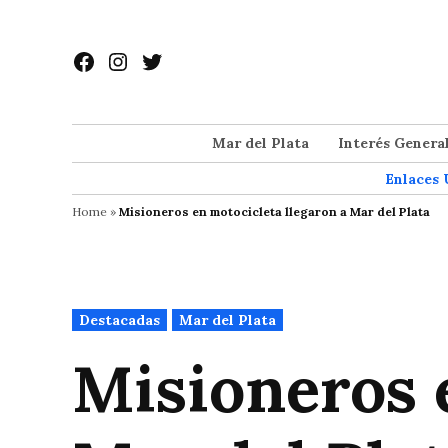
Saltar
al
Facebook
Instagram
Twitter
contenido
Mar del Plata
Interés Genera
Enlaces 
Home
»
Misioneros en motocicleta llegaron a Mar del Plata
Publicado
Destacadas
Mar del Plata
en
Misioneros 