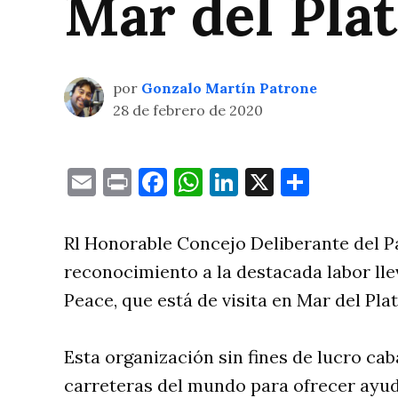
Mar del Pla
por
Gonzalo Martín Patrone
28 de febrero de 2020
Email
Print
Facebook
WhatsApp
LinkedIn
X
Compa
Rl Honorable Concejo Deliberante del 
reconocimiento a la destacada labor lle
Peace, que está de visita en Mar del Plat
Esta organización sin fines de lucro cab
carreteras del mundo para ofrecer ayuda