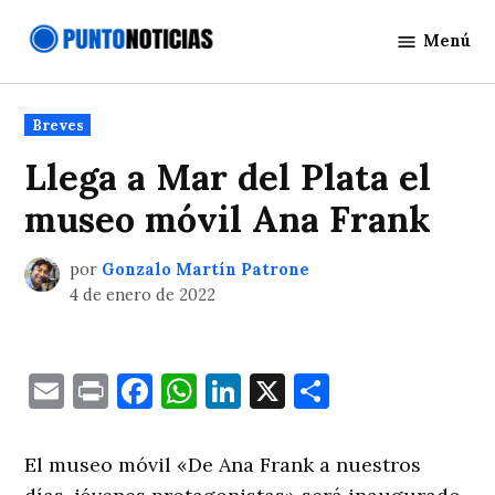
Saltar
Menú
al
Punto
contenido
Noticias
Publicado
Breves
en
Llega a Mar del Plata el
museo móvil Ana Frank
por
Gonzalo Martín Patrone
4 de enero de 2022
Email
Print
Facebook
WhatsApp
LinkedIn
X
Comparti
El museo móvil «De Ana Frank a nuestros