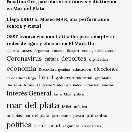
Faustino Oro, partidas simultáneas y distinción
en Mar del Plata
Llega ERRO al Museo MAR, una performance
sonora y visual
OSSE avanza con una licitación para completar
redes de agua y cloacas en El Martillo
anses
aldosivi
Básquet
concejo deliberante
Argentina
aumento
Coronavirus
deportes
cultura
diputados
economía
elecciones
educación
Economía argentina
fútbol
gobierno nacional
gremiales
fin de semana largo
indec
inflación
Guerra en Ucrania
Guillermo Montenegro
informe
Interés General
Javier Milei
justicia
mar del plata
música
Milei
policiales
noticias mar del plata
pesca
parte diario
política
salud
puerto
seguridad
sergio massa