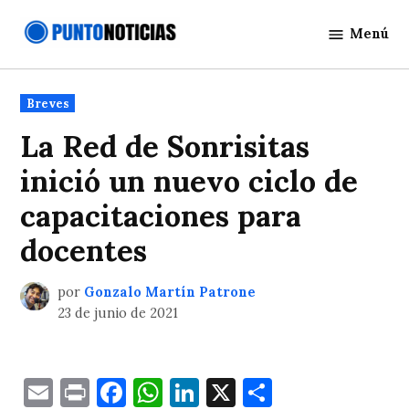
Saltar
Menú
al
Punto
contenido
Noticias
Publicado
Breves
en
La Red de Sonrisitas
inició un nuevo ciclo de
capacitaciones para
docentes
por
Gonzalo Martín Patrone
23 de junio de 2021
Email
Print
Facebook
WhatsApp
LinkedIn
X
Comparti